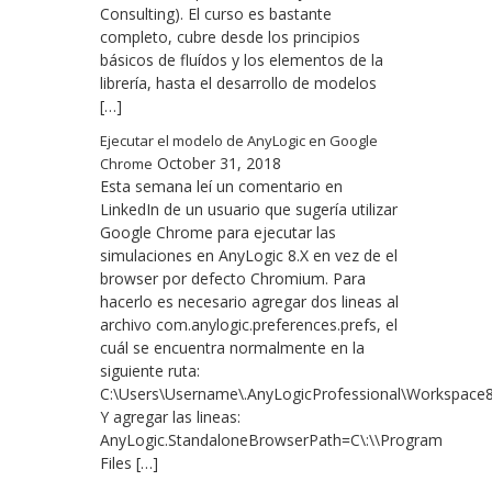
Consulting). El curso es bastante
completo, cubre desde los principios
básicos de fluídos y los elementos de la
librería, hasta el desarrollo de modelos
[…]
Ejecutar el modelo de AnyLogic en Google
October 31, 2018
Chrome
Esta semana leí un comentario en
LinkedIn de un usuario que sugería utilizar
Google Chrome para ejecutar las
simulaciones en AnyLogic 8.X en vez de el
browser por defecto Chromium. Para
hacerlo es necesario agregar dos lineas al
archivo com.anylogic.preferences.prefs, el
cuál se encuentra normalmente en la
siguiente ruta:
C:\Users\Username\.AnyLogicProfessional\Workspace8.3\
Y agregar las lineas:
AnyLogic.StandaloneBrowserPath=C\:\\Program
Files […]