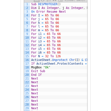
1
Sub
DESPROTEGER
(
)
2
Dim
I
As
Integer
,
j
As
Integer
,
k
As
Integer
,
3
On 
Error
Resume
Next
4
For
I
=
65
To
66
5
For
j
=
65
To
66
6
For
k
=
65
To
66
7
For
l
=
65
To
66
8
For
m
=
65
To
66
9
For
i1
=
65
To
66
10
For
i2
=
65
To
66
11
For
i3
=
65
To
66
12
For
i4
=
65
To
66
13
For
i5
=
65
To
66
14
For
i6
=
65
To
66
15
For
N
=
32
To
126
16
ActiveSheet
.
Unprotect 
Chr
(
I
)
&
Chr
(
j
)
&
Chr
(
k
17
If
ActiveSheet
.
ProtectContents
=
False
Then
18
MsgBox
"Ok"
19
Exit
Sub
20
End
If
21
Next
22
Next
23
Next
24
Next
25
Next
26
Next
27
Next
28
Next
29
Next