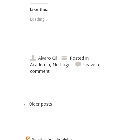
Like this:
Loading...
Alvaro Gil
Posted in
Academia
,
NetLogo
Leave a
comment
Post navigation
←
Older posts
Simulación y Analytics