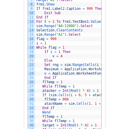
8
frm1
.
Show
9
If
frm1
.
Label2
.
Caption
=
999
Then
10
Exit
Sub
11
End
If
12
For
t
=
1
To
frm1
.
TextBox1
.
Value
13
sim
.
Range
(
"A8:I2000"
)
.
Select
14
Selection
.
ClearContents
15
sim
.
Range
(
"A1"
)
.
Select
16
flag
=
999
17
i
=
1
18
While
flag
>
1
19
If
i
=
1
Then
20
v
=
4
21
Else
22
Set
rng
=
sim
.
Range
(
Cells
(
i
+
6
,
6
)
,
Cell
23
Maximum
=
Application
.
WorksheetFunction
.
M
24
v
=
Application
.
WorksheetFunction
.
CountIf
25
End
If
26
flTemp
=
1
27
While
flTemp
=
1
28
atacker
=
Int
(
Rnd
(
)
*
4
)
+
1
29
If
(
sim
.
Cells
(
i
+
6
,
5
+
atacker
)
>
0
)
The
30
flTemp
=
999
31
atackName
=
sim
.
Cells
(
1
,
1
+
atacker
)
32
End
If
33
Wend
34
flTemp
=
1
35
While
flTemp
=
1
36
target
=
Int
(
Rnd
(
)
*
4
)
+
1