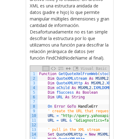
XML es una estructura anidada de
datos (padre e hijo) lo que permite
manipular múltiples dimensiones y gran
cantidad de información.
Desafortunadamente no es tan simple
descifrar la estructura por lo que
utilizamos una función para descifrar la
relación jerárquica de datos (ver
función FindChildNodeName al final).
Visual Basic
1
Function
GetQuoteXmlFromWeb
(
stockSymbol 
As
St
2
Dim
QuoteXMLstream 
As
MSXML2
.
DOMDocument
3
Dim
QuoteXMLHttp 
As
MSXML2
.
XMLHTTP60
4
Dim
oChild 
As
MSXML2
.
IXMLDOMNode
5
Dim
fSuccess 
As
Boolean
6
Dim
URL 
As
String
7
8
On 
Error
GoTo
HandleErr
9
' create the URL that requests the XML st
10
URL
=
"http://query.yahooapis.com/v1/publ
11
URL
=
URL
&
"&diagnostics=false&env=store
12
13
' pull in the XML stream
14
Set
QuoteXMLHttp
=
New
MSXML2
.
XMLHTTP60