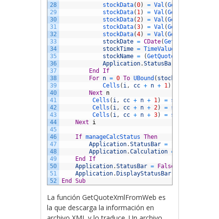
28
stockData
(
0
)
=
Val
(
GetQuoteFromXm
29
stockData
(
1
)
=
Val
(
GetQuoteFromXm
30
stockData
(
2
)
=
Val
(
GetQuoteFromXm
31
stockData
(
3
)
=
Val
(
GetQuoteFromXm
32
stockData
(
4
)
=
Val
(
GetQuoteFromXm
33
stockDate
=
CDate
(
GetQuoteFromXml
34
stockTime
=
TimeValue
(
GetQuoteFro
35
stockName
=
(
GetQuoteFromXml
(
stoc
36
Application
.
StatusBar
=
"Get quot
37
End
If
38
For
n
=
0
To
UBound
(
stockData
)
-
1
39
Cells
(
i
,
cc
+
n
+
1
)
=
stockData
(
40
Next
n
41
Cells
(
i
,
cc
+
n
+
1
)
=
stockDate
42
Cells
(
i
,
cc
+
n
+
2
)
=
stockTime
43
Cells
(
i
,
cc
+
n
+
3
)
=
stockName
44
Next
i
45
46
If
manageCalcStatus 
Then
47
Application
.
StatusBar
=
"Resetting ca
48
Application
.
Calculation
=
appCalcStat
49
End
If
50
Application
.
StatusBar
=
False
51
Application
.
DisplayStatusBar
=
sbState
52
End
Sub
La función GetQuoteXmlFromWeb es
la que descarga la información en
archivo XML y lo traduce. Un archivo