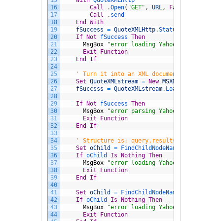
15
With
QuoteXMLHttp
16
Call
.
Open
(
"GET"
,
URL
,
False
)
17
Call
.
send
18
End
With
19
fSuccess
=
QuoteXMLHttp
.
Status
20
If
Not
fSuccess 
Then
21
MsgBox
"error loading Yahoo Finance XML
22
Exit
Function
23
End
If
24
25
' Turn it into an XML document
26
Set
QuoteXMLstream
=
New
MSXML2
.
DOMDocume
27
fSuccsss
=
QuoteXMLstream
.
LoadXML
(
QuoteXM
28
29
If
Not
fSuccess 
Then
30
MsgBox
"error parsing Yahoo Finance XML
31
Exit
Function
32
End
If
33
34
' Structure is: query.results.quote (3 ch
35
Set
oChild
=
FindChildNodeName
(
QuoteXMLst
36
If
oChild 
Is
Nothing
Then
37
MsgBox
"error loading Yahoo Finance XML
38
Exit
Function
39
End
If
40
41
Set
oChild
=
FindChildNodeName
(
oChild
.
Chi
42
If
oChild 
Is
Nothing
Then
43
MsgBox
"error loading Yahoo Finance XML
44
Exit
Function