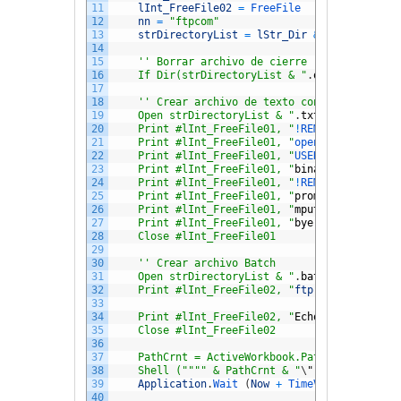
11
lInt_FreeFile02
=
FreeFile
12
nn
=
"ftpcom"
13
strDirectoryList
=
lStr_Dir
&
"\" & nn
14
15
    '' Borrar archivo de cierre
16
    If Dir(strDirectoryList & "
.
out
") <> "
" T
17
18
    '' Crear archivo de texto con instruccion
19
    Open strDirectoryList & "
.
txt
" For Output
20
    Print #lInt_FreeFile01, "
!
REM 
upload 
file
21
    Print #lInt_FreeFile01, "
open 
ftp
.
agiltoo
22
    Print #lInt_FreeFile01, "
USER 
suusuarioaq
23
    Print #lInt_FreeFile01, "
binary
"
24
    Print #lInt_FreeFile01, "
!
REM 
turn 
off 
in
25
    Print #lInt_FreeFile01, "
prompt
"
26
    Print #lInt_FreeFile01, "
mput
""
" & ThisW
27
    Print #lInt_FreeFile01, "
bye
"
28
    Close #lInt_FreeFile01
29
30
    '' Crear archivo Batch
31
    Open strDirectoryList & "
.
bat
" For Output
32
    Print #lInt_FreeFile02, "
ftp
-
n
-
s
:
""
" & 
33
34
    Print #lInt_FreeFile02, "
Echo
""
Complete
"
35
    Close #lInt_FreeFile02
36
37
    PathCrnt = ActiveWorkbook.Path
38
    Shell ("
""
" & PathCrnt & "
\
"
&
nn
&
".bat
39
Application
.
Wait
(
Now
+
TimeValue
(
"0:00:0
40