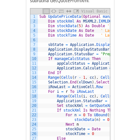
subrutina GetQuoteFromXml.
Visual Basic
1
Sub
UpdatePriceData
(
Optional
manageCalcStatus
2
Dim
stockXml 
As
MSXML2
.
IXMLDOMNode
3
Dim
stockData
(
5
)
As
Double
' Open, High, 
4
Dim
stockDate 
As
Date
' Last Trade Date
5
Dim
stockTime 
As
Date
' Last Trade time
6
7
sbState
=
Application
.
DisplayStatusBar  
8
Application
.
DisplayStatusBar
=
True
9
Application
.
StatusBar
=
"Preparing quote 
10
If
manageCalcStatus 
Then
11
appCalcStatus
=
Application
.
Calculati
12
Application
.
Calculation
=
xlCalculati
13
End
If
14
Range
(
Cells
(
r
-
1
,
cc
)
,
Cells
(
r
-
1
,
cc
)
)
15
Selection
.
End
(
xlDown
)
.
Select
16
iRowLast
=
ActiveCell
.
Row
17
For
i
=
r
To
iRowLast
18
Range
(
Cells
(
i
,
cc
)
,
Cells
(
i
,
cc
)
)
.
Sel
19
Application
.
StatusBar
=
"Get quote fo
20
Set
stockXml
=
GetQuoteXmlFromWeb
(
Act
21
If
stockXml 
Is
Nothing
Then
22
For
n
=
0
To
UBound
(
stockData
)
-
23
stockData
(
n
)
=
0
24
Next
n
25
stockDate
=
Date
26
stockTime
=
0
27
Else