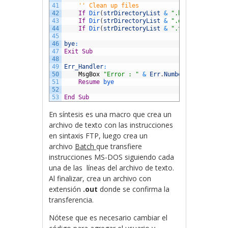
41
'' Clean up files
42
If
Dir
(
strDirectoryList
&
".bat"
)
<>
""
T
43
If
Dir
(
strDirectoryList
&
".out"
)
<>
""
T
44
If
Dir
(
strDirectoryList
&
".txt"
)
<>
""
T
45
46
bye
:
47
Exit
Sub
48
49
Err_Handler
:
50
MsgBox
"Error : "
&
Err
.
Number
&
vbCrLf
&
51
Resume
bye
52
53
End
Sub
En síntesis es una macro que crea un
archivo de texto con las instrucciones
en sintaxis FTP, luego crea un
archivo
Batch
que transfiere
instrucciones MS-DOS siguiendo cada
una de las líneas del archivo de texto.
Al finalizar, crea un archivo con
extensión
.out
donde se confirma la
transferencia.
Nótese que es necesario cambiar el