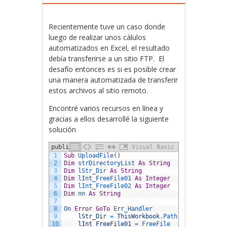
Recientemente tuve un caso donde
luego de realizar unos cálulos
automatizados en Excel, el resultado
debía transferirse a un sitio FTP. El
desafío entonces es si es posible crear
una manera automatizada de transferir
estos archivos al sitio remoto.
Encontré varios recursos en línea y
gracias a ellos desarrollé la siguiente
solución
publish
Visual Basic
1
Sub
UploadFile
(
)
2
Dim
strDirectoryList 
As
String
3
Dim
lStr_Dir 
As
String
4
Dim
lInt_FreeFile01 
As
Integer
5
Dim
lInt_FreeFile02 
As
Integer
6
Dim
nn 
As
String
7
8
On 
Error
GoTo
Err_Handler
9
lStr_Dir
=
ThisWorkbook
.
Path
10
lInt_FreeFile01
=
FreeFile