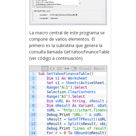
La macro central de este programa se
compone de varios elementos. El
primero es la subrutina que genera la
consulta llamada GetYahooFinanceTable
(ver código a continuación).
Visual Basic
1
Sub
GetYahooFinanceTable
(
)
2
Dim
s1 
As
Worksheet
3
Set
s1
=
Sheets
(
ActiveSheet
.
Index
)
4
Range
(
"A:I"
)
.
Select
5
Selection
.
ClearContents
6
Range
(
"A1"
)
.
Select
7
Dim
sURL 
As
String
,
sResult 
As
String
8
Dim
oResult 
As
Variant
,
oData 
As
Variant
,
9
sURL
=
"http://ichart.finance.yahoo.com/t
10
Debug
.
Print
"URL: "
&
sURL
11
sResult
=
GetHTTPResult
(
sURL
)
12
oResult
=
Split
(
sResult
,
vbLf
)
13
Debug
.
Print
"Lines of result: "
&
UBound
(
14
For
r
=
0
To
UBound
(
oResult
)