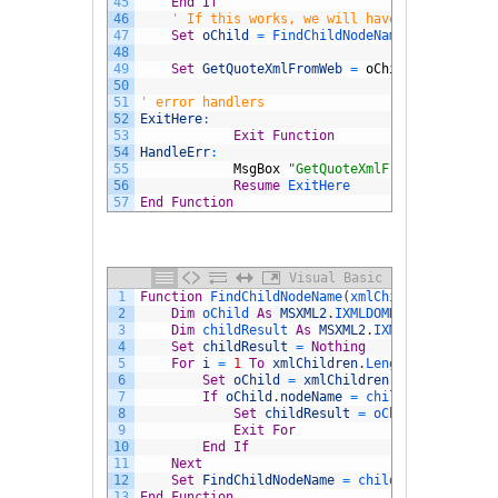
45
End
If
46
' If this works, we will have the XML quo
47
Set
oChild
=
FindChildNodeName
(
oChild
.
Chi
48
49
Set
GetQuoteXmlFromWeb
=
oChild
' Eit
50
51
' error handlers
52
ExitHere
:
53
Exit
Function
54
HandleErr
:
55
MsgBox
"GetQuoteXmlFromWeb Error 
56
Resume
ExitHere
57
End
Function
Visual Basic
1
Function
FindChildNodeName
(
xmlChildren 
As
MSX
2
Dim
oChild 
As
MSXML2
.
IXMLDOMNode
3
Dim
childResult 
As
MSXML2
.
IXMLDOMNode
4
Set
childResult
=
Nothing
5
For
i
=
1
To
xmlChildren
.
Length
6
Set
oChild
=
xmlChildren
.
Item
(
i
-
1
)
7
If
oChild
.
nodeName
=
childName 
Then
8
Set
childResult
=
oChild
9
Exit
For
10
End
If
11
Next
12
Set
FindChildNodeName
=
childResult
13
End
Function