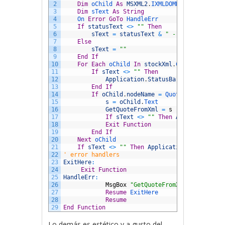
2
Dim
oChild 
As
MSXML2
.
IXMLDOMNode
3
Dim
sText 
As
String
4
On 
Error
GoTo
HandleErr
5
If
statusText
<>
""
Then
6
sText
=
statusText
&
" - "
&
QuotePar
7
Else
8
sText
=
""
9
End
If
10
For
Each
oChild 
In
stockXml
.
ChildNodes
11
If
sText
<>
""
Then
12
Application
.
StatusBar
=
sText
&
"
13
End
If
14
If
oChild
.
nodeName
=
QuoteParameter 
T
15
s
=
oChild
.
Text
16
GetQuoteFromXml
=
s
17
If
sText
<>
""
Then
Application
.
S
18
Exit
Function
19
End
If
20
Next
oChild
21
If
sText
<>
""
Then
Application
.
StatusBar
22
' error handlers
23
ExitHere
:
24
Exit
Function
25
HandleErr
:
26
MsgBox
"GetQuoteFromXml Error "
&
27
Resume
ExitHere
28
Resume
29
End
Function
Lo demás es estético y a gusto del