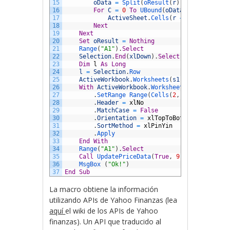
15
oData
=
Split
(
oResult
(
r
)
,
","
)
16
For
C
=
0
To
UBound
(
oData
)
17
ActiveSheet
.
Cells
(
r
+
1
,
C
+
1
)
=
18
Next
19
Next
20
Set
oResult
=
Nothing
21
Range
(
"A1"
)
.
Select
22
Selection
.
End
(
xlDown
)
.
Select
23
Dim
l
As
Long
24
l
=
Selection
.
Row
25
ActiveWorkbook
.
Worksheets
(
s1
.
Name
)
.
Sort
.
S
26
With
ActiveWorkbook
.
Worksheets
(
s1
.
Name
)
.
S
27
.
SetRange 
Range
(
Cells
(
2
,
1
)
,
Cells
(
l
,
28
.
Header
=
xlNo
29
.
MatchCase
=
False
30
.
Orientation
=
xlTopToBottom
31
.
SortMethod
=
xlPinYin
32
.
Apply
33
End
With
34
Range
(
"A1"
)
.
Select
35
Call
UpdatePriceData
(
True
,
9
,
10
)
36
MsgBox
(
"Ok!"
)
37
End
Sub
La macro obtiene la información
utilizando APIs de Yahoo Finanzas (lea
aquí
el wiki de los APIs de Yahoo
finanzas). Un API que traducido al