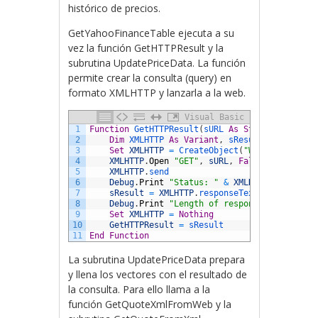
histórico de precios.
GetYahooFinanceTable ejecuta a su
vez la función GetHTTPResult y la
subrutina UpdatePriceData. La función
permite crear la consulta (query) en
formato XMLHTTP y lanzarla a la web.
Visual Basic
1
Function
GetHTTPResult
(
sURL 
As
String
)
As
Str
2
Dim
XMLHTTP 
As
Variant
,
sResult 
As
String
3
Set
XMLHTTP
=
CreateObject
(
"WinHttp.WinHt
4
XMLHTTP
.
Open
"GET"
,
sURL
,
False
5
XMLHTTP
.
send
6
Debug
.
Print
"Status: "
&
XMLHTTP
.
Status
&
7
sResult
=
XMLHTTP
.
responseText
8
Debug
.
Print
"Length of response: "
&
Len
(
9
Set
XMLHTTP
=
Nothing
10
GetHTTPResult
=
sResult
11
End
Function
La subrutina UpdatePriceData prepara
y llena los vectores con el resultado de
la consulta. Para ello llama a la
función GetQuoteXmlFromWeb y la