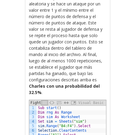
aleatoria y se hace un ataque por un
valor entre 1 y el mínimo entre el
número de puntos de defensa y el
número de puntos de ataque. Este
valor se resta al jugador de defensa y
se repite el proceso hasta que solo
quede un jugador con puntos. Esto se
contabiliza dentro del tablero de
mando al inicio del archivo. Al final,
luego de al menos 1000 repeticiones,
se establece el jugador que más
partidas ha ganado, que bajo las
configuraciones descritas arriba es
Charles con una probabilidad del
32.5%
.
Fight
Visual Basic
1
Sub
start
(
)
2
Dim
rng 
As
Range
3
Dim
sim 
As
Worksheet
4
Set
sim
=
Sheets
(
"sim"
)
5
sim
.
Range
(
"B4:F4"
)
.
Select
6
Selection
.
ClearContents
7
Range
(
"A1"
)
.
Select