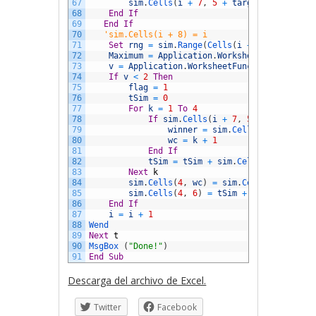
67
sim
.
Cells
(
i
+
7
,
5
+
target
)
=
sim
.
Ce
68
End
If
69
End
If
70
'sim.Cells(i + 8) = i
71
Set
rng
=
sim
.
Range
(
Cells
(
i
+
7
,
6
)
,
Cell
72
Maximum
=
Application
.
WorksheetFunction
.
M
73
v
=
Application
.
WorksheetFunction
.
CountIf
74
If
v
<
2
Then
75
flag
=
1
76
tSim
=
0
77
For
k
=
1
To
4
78
If
sim
.
Cells
(
i
+
7
,
5
+
k
)
>
0
Th
79
winner
=
sim
.
Cells
(
7
,
5
+
k
)
80
wc
=
k
+
1
81
End
If
82
tSim
=
tSim
+
sim
.
Cells
(
4
,
1
+
k
)
83
Next
k
84
sim
.
Cells
(
4
,
wc
)
=
sim
.
Cells
(
4
,
wc
)
+
85
sim
.
Cells
(
4
,
6
)
=
tSim
+
1
86
End
If
87
i
=
i
+
1
88
Wend
89
Next
t
90
MsgBox
(
"Done!"
)
91
End
Sub
Descarga del archivo de Excel.
Twitter
Facebook