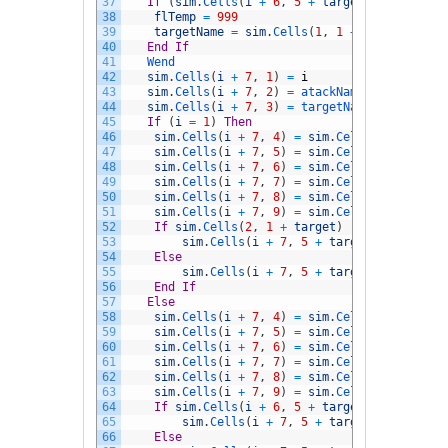
37
If
(
sim
.
Cells
(
i
+
6
,
5
+
target
)
>
0
And
t
38
flTemp
=
999
39
targetName
=
sim
.
Cells
(
1
,
1
+
target
)
40
End
If
41
Wend
42
sim
.
Cells
(
i
+
7
,
1
)
=
i
43
sim
.
Cells
(
i
+
7
,
2
)
=
atackName
44
sim
.
Cells
(
i
+
7
,
3
)
=
targetName
45
If
(
i
=
1
)
Then
46
sim
.
Cells
(
i
+
7
,
4
)
=
sim
.
Cells
(
2
,
1
+
ta
47
sim
.
Cells
(
i
+
7
,
5
)
=
sim
.
Cells
(
3
,
1
+
at
48
sim
.
Cells
(
i
+
7
,
6
)
=
sim
.
Cells
(
2
,
2
)
49
sim
.
Cells
(
i
+
7
,
7
)
=
sim
.
Cells
(
2
,
3
)
50
sim
.
Cells
(
i
+
7
,
8
)
=
sim
.
Cells
(
2
,
4
)
51
sim
.
Cells
(
i
+
7
,
9
)
=
sim
.
Cells
(
2
,
5
)
52
If
sim
.
Cells
(
2
,
1
+
target
)
-
sim
.
Cells
(
i
53
sim
.
Cells
(
i
+
7
,
5
+
target
)
=
0
54
Else
55
sim
.
Cells
(
i
+
7
,
5
+
target
)
=
sim
.
Ce
56
End
If
57
Else
58
sim
.
Cells
(
i
+
7
,
4
)
=
sim
.
Cells
(
i
+
6
,
5
59
sim
.
Cells
(
i
+
7
,
5
)
=
sim
.
Cells
(
3
,
1
+
at
60
sim
.
Cells
(
i
+
7
,
6
)
=
sim
.
Cells
(
i
+
6
,
6
)
61
sim
.
Cells
(
i
+
7
,
7
)
=
sim
.
Cells
(
i
+
6
,
7
)
62
sim
.
Cells
(
i
+
7
,
8
)
=
sim
.
Cells
(
i
+
6
,
8
)
63
sim
.
Cells
(
i
+
7
,
9
)
=
sim
.
Cells
(
i
+
6
,
9
)
64
If
sim
.
Cells
(
i
+
6
,
5
+
target
)
-
sim
.
Cel
65
sim
.
Cells
(
i
+
7
,
5
+
target
)
=
0
66
Else