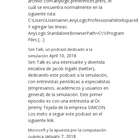
archivo com.anylogic.preferences.prefs, el
cuál se encuentra normalmente en la
siguiente ruta:
C:\Users\Username\.AnyLogicProfessional\Workspace8.3\
Y agregar las lineas:
AnyLogic.StandaloneBrowserPath=C\:\\Program
Files […]
Sim Talk, un podcast dedicado a la
April 10, 2018
simulación
Sim Talk es una interesante y divertida
iniciativa de Jacob Ingalls (twitter),
dedicando este podcast a la simulación,
con entrevistas periódicas a especialistas
(empresarios, académicos y usuarios en
general) de la simulación. Este primer
episodio es con una entrevista al Dr.
Jeremy Tejada de la empresa SIMCON.
Los invito a seguir este podcast en el
siguiente link.
Microsoft y la apuesta por la computación
January 7, 2018
cuántica