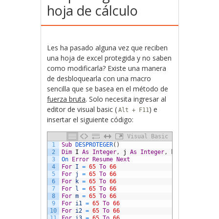
hoja de cálculo
Les ha pasado alguna vez que reciben
una hoja de excel protegida y no saben
como modificarla? Existe una manera
de desbloquearla con una macro
sencilla que se basea en el método de
fuerza bruta
. Solo necesita ingresar al
editor de visual basic (
) e
Alt + F11
insertar el siguiente código:
Visual Basic
1
Sub
DESPROTEGER
(
)
2
Dim
I
As
Integer
,
j
As
Integer
,
k
As
Integer
,
3
On 
Error
Resume
Next
4
For
I
=
65
To
66
5
For
j
=
65
To
66
6
For
k
=
65
To
66
7
For
l
=
65
To
66
8
For
m
=
65
To
66
9
For
i1
=
65
To
66
10
For
i2
=
65
To
66
11
For
i3
=
65
To
66