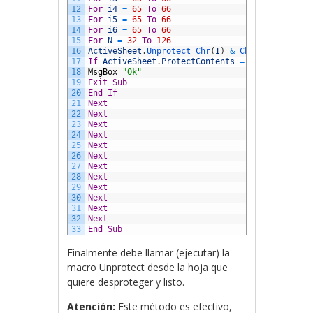
12
For
i4
=
65
To
66
13
For
i5
=
65
To
66
14
For
i6
=
65
To
66
15
For
N
=
32
To
126
16
ActiveSheet
.
Unprotect 
Chr
(
I
)
&
Chr
(
j
)
&
Chr
(
k
17
If
ActiveSheet
.
ProtectContents
=
False
Then
18
MsgBox
"Ok"
19
Exit
Sub
20
End
If
21
Next
22
Next
23
Next
24
Next
25
Next
26
Next
27
Next
28
Next
29
Next
30
Next
31
Next
32
Next
33
End
Sub
Finalmente debe llamar (ejecutar) la
macro
Unprotect
desde la hoja que
quiere desproteger y listo.
Atención:
Este método es efectivo,