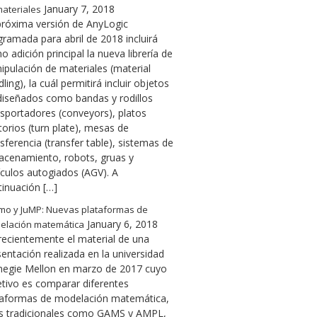
January 7, 2018
ateriales
próxima versión de AnyLogic
gramada para abril de 2018 incluirá
 adición principal la nueva librería de
ipulación de materiales (material
ling), la cuál permitirá incluir objetos
diseñados como bandas y rodillos
nsportadores (conveyors), platos
torios (turn plate), mesas de
sferencia (transfer table), sistemas de
acenamiento, robots, gruas y
ículos autogiados (AGV). A
tinuación […]
mo y JuMP: Nuevas plataformas de
January 6, 2018
elación matemática
 recientemente el material de una
entación realizada en la universidad
negie Mellon en marzo de 2017 cuyo
etivo es comparar diferentes
taformas de modelación matemática,
s tradicionales como GAMS y AMPL,