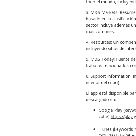
todo el mundo, incluyendo
3. M&S Markets: Resumen 
basado en la clasificació
sector incluye además una
más comunes.
4. Resources: Un compen
incluyendo sitios de interé
5. M&S Today: Fuente de 
trabajos relacionados co
6. Support Information: I
inferior del cubo).
El
app
está disponible par
descargado en:
Google Play (key
cube)
https://play
iTunes (keywords
ODURF)
http://it