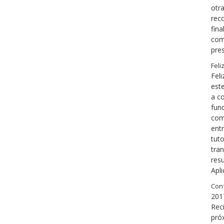
otr
rec
fina
com
pre
Feli
Feli
est
a c
fund
com
ent
tuto
tra
resu
Apl
Conf
201
Rec
pró