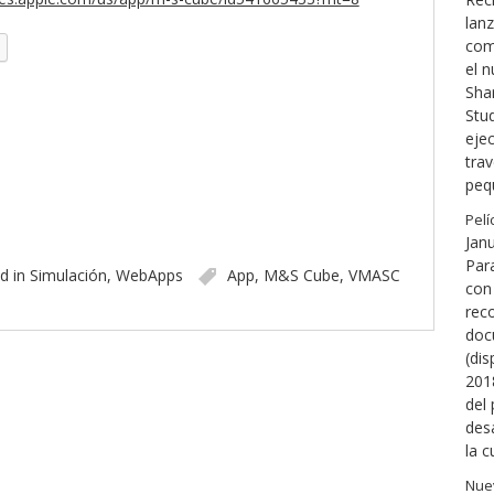
lanz
com
el 
Shar
Stu
eje
tra
peq
Pelí
Jan
Par
d in
Simulación
,
WebApps
App
,
M&S Cube
,
VMASC
con 
reco
doc
(dis
2018
del
des
la c
Nuev