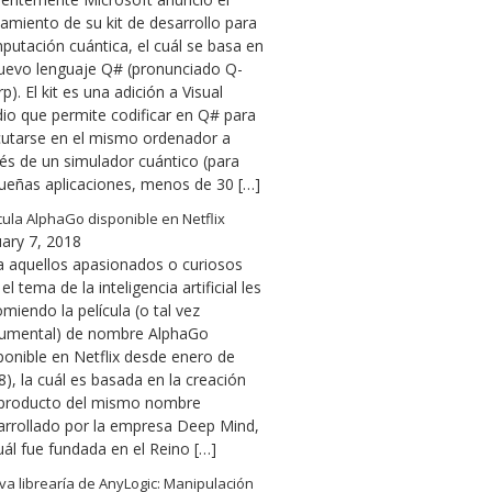
amiento de su kit de desarrollo para
putación cuántica, el cuál se basa en
nuevo lenguaje Q# (pronunciado Q-
p). El kit es una adición a Visual
dio que permite codificar en Q# para
cutarse en el mismo ordenador a
vés de un simulador cuántico (para
ueñas aplicaciones, menos de 30 […]
cula AlphaGo disponible en Netflix
uary 7, 2018
a aquellos apasionados o curiosos
el tema de la inteligencia artificial les
miendo la película (o tal vez
umental) de nombre AlphaGo
ponible en Netflix desde enero de
), la cuál es basada en la creación
 producto del mismo nombre
arrollado por la empresa Deep Mind,
uál fue fundada en el Reino […]
a librearía de AnyLogic: Manipulación