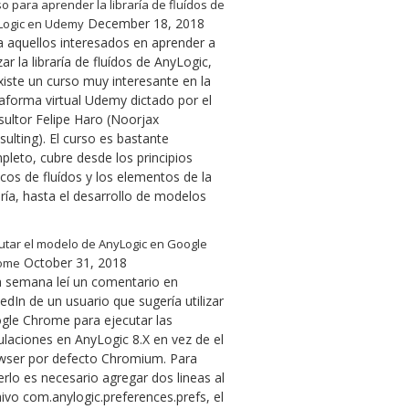
o para aprender la libraría de fluídos de
December 18, 2018
Logic en Udemy
a aquellos interesados en aprender a
izar la libraría de fluídos de AnyLogic,
xiste un curso muy interesante en la
taforma virtual Udemy dictado por el
sultor Felipe Haro (Noorjax
ulting). El curso es bastante
pleto, cubre desde los principios
cos de fluídos y los elementos de la
ería, hasta el desarrollo de modelos
utar el modelo de AnyLogic en Google
October 31, 2018
ome
a semana leí un comentario en
edIn de un usuario que sugería utilizar
gle Chrome para ejecutar las
ulaciones en AnyLogic 8.X en vez de el
wser por defecto Chromium. Para
rlo es necesario agregar dos lineas al
ivo com.anylogic.preferences.prefs, el