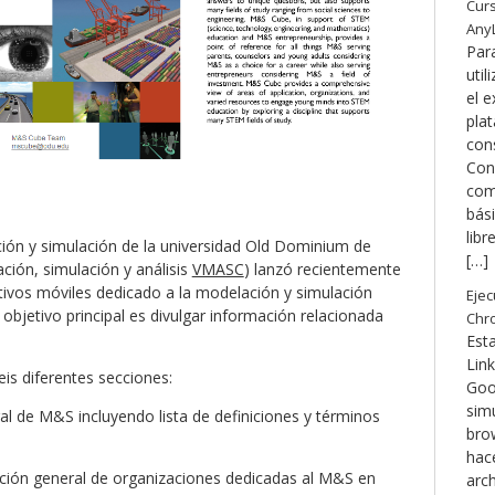
Curs
Any
Par
util
el e
pla
con
Cons
com
bási
libr
ción y simulación de la universidad Old Dominium de
[…]
ación, simulación y análisis
VMASC
) lanzó recientemente
itivos móviles dedicado a la modelación y simulación
Ejec
bjetivo principal es divulgar información relacionada
Chr
Est
Link
eis diferentes secciones:
Goo
sim
l de M&S incluyendo lista de definiciones y términos
bro
hace
ación general de organizaciones dedicadas al M&S en
arch