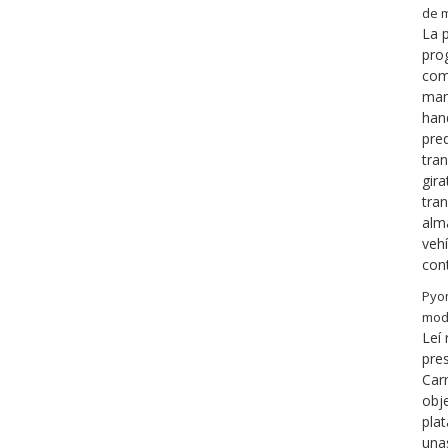
de m
La 
pro
como
man
hand
pre
tra
gira
tran
alm
veh
con
Pyo
mod
Leí
pres
Car
obj
pla
una