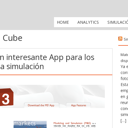
HOME
ANALYTICS
SIMULACI
 Cube
Si
 interesante App para los
Mate
disp
la simulación
Ya e
con
fot
Esta
emp
en 
reu
con
simu
[…]