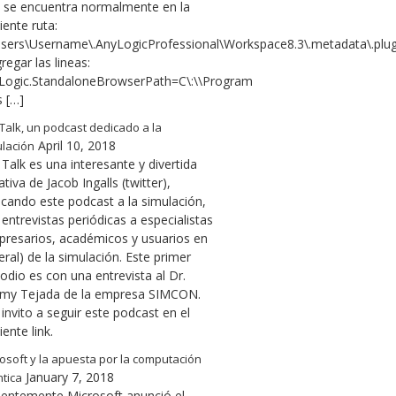
l se encuentra normalmente en la
iente ruta:
Users\Username\.AnyLogicProfessional\Workspace8.3\.metadata\.plugin
regar las lineas:
Logic.StandaloneBrowserPath=C\:\\Program
s […]
Talk, un podcast dedicado a la
April 10, 2018
lación
Talk es una interesante y divertida
iativa de Jacob Ingalls (twitter),
icando este podcast a la simulación,
entrevistas periódicas a especialistas
presarios, académicos y usuarios en
ral) de la simulación. Este primer
odio es con una entrevista al Dr.
emy Tejada de la empresa SIMCON.
invito a seguir este podcast en el
iente link.
osoft y la apuesta por la computación
January 7, 2018
tica
ientemente Microsoft anunció el