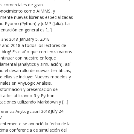
as comerciales de gran
onocimiento como AIMMS, y
lmente nuevas librerias especializadas
o Pyomo (Python) y JuMP (Julia). La
sentación en general es […]
January 5, 2018
z año 2018!
z año 2018 a todos los lectores de
e blog! Este año que comienza vamos
ontinuar con nuestro enfoque
amental (analytics y simulación), así
o el desarrollo de nuevas temáticas,
re ellas se incluye: Nuevos modelos y
riales en AnyLogic Análisis,
nsformación y presentación de
ltados utilizando R y Python
icaciones utilizando Markdown y […]
July 24,
erencia AnyLogic abril 2018
7
ientemente se anunció la fecha de la
xima conferencia de simulación del