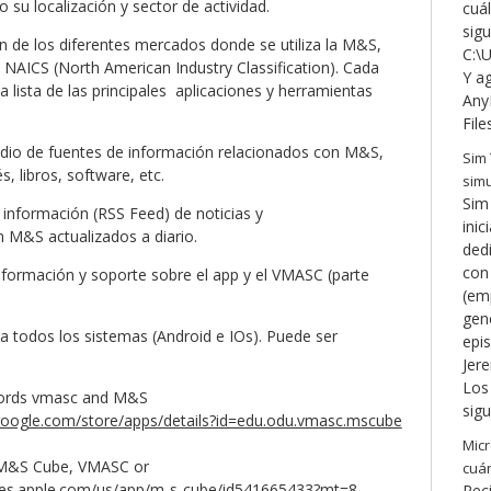
 su localización y sector de actividad.
cuá
sigu
de los diferentes mercados donde se utiliza la M&S,
C:\
n NAICS (North American Industry Classification). Cada
Y ag
 lista de las principales aplicaciones y herramientas
Any
File
dio de fuentes de información relacionados con M&S,
Sim 
s, libros, software, etc.
simu
Sim 
información (RSS Feed) de noticias y
inic
n M&S actualizados a diario.
ded
con 
nformación y soporte sobre el app y el VMASC (parte
(em
gene
a todos los sistemas (Android e IOs). Puede ser
epis
Jer
Los 
words vmasc and M&S
sigu
.google.com/store/apps/details?id=edu.odu.vmasc.mscube
Micr
 M&S Cube, VMASC or
cuán
unes.apple.com/us/app/m-s-cube/id541665433?mt=8
Rec