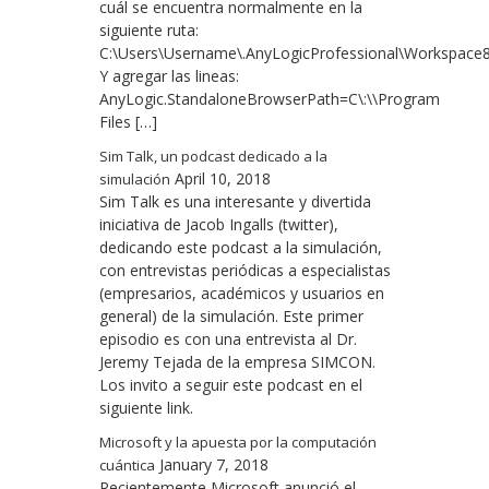
cuál se encuentra normalmente en la
siguiente ruta:
C:\Users\Username\.AnyLogicProfessional\Workspace8.3\
Y agregar las lineas:
AnyLogic.StandaloneBrowserPath=C\:\\Program
Files […]
Sim Talk, un podcast dedicado a la
April 10, 2018
simulación
Sim Talk es una interesante y divertida
iniciativa de Jacob Ingalls (twitter),
dedicando este podcast a la simulación,
con entrevistas periódicas a especialistas
(empresarios, académicos y usuarios en
general) de la simulación. Este primer
episodio es con una entrevista al Dr.
Jeremy Tejada de la empresa SIMCON.
Los invito a seguir este podcast en el
siguiente link.
Microsoft y la apuesta por la computación
January 7, 2018
cuántica
Recientemente Microsoft anunció el