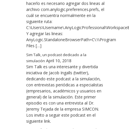
hacerlo es necesario agregar dos lineas al
archivo com.anylogic.preferences.prefs, el
cuál se encuentra normalmente en la
siguiente ruta:
C:\Users\Username\.AnyLogicProfessional\Workspace8.3\
Y agregar las lineas:
AnyLogic.StandaloneBrowserPath=C\:\\Program
Files […]
Sim Talk, un podcast dedicado a la
April 10, 2018
simulación
Sim Talk es una interesante y divertida
iniciativa de Jacob Ingalls (twitter),
dedicando este podcast a la simulación,
con entrevistas periódicas a especialistas
(empresarios, académicos y usuarios en
general) de la simulación. Este primer
episodio es con una entrevista al Dr.
Jeremy Tejada de la empresa SIMCON.
Los invito a seguir este podcast en el
siguiente link.