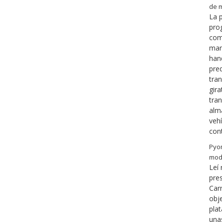
de m
La 
pro
como
man
hand
pre
tra
gira
tran
alm
veh
con
Pyo
mod
Leí
pres
Car
obj
pla
una