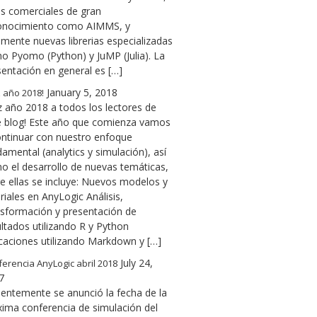
as comerciales de gran
onocimiento como AIMMS, y
lmente nuevas librerias especializadas
o Pyomo (Python) y JuMP (Julia). La
sentación en general es […]
January 5, 2018
z año 2018!
z año 2018 a todos los lectores de
e blog! Este año que comienza vamos
ontinuar con nuestro enfoque
amental (analytics y simulación), así
o el desarrollo de nuevas temáticas,
re ellas se incluye: Nuevos modelos y
riales en AnyLogic Análisis,
nsformación y presentación de
ltados utilizando R y Python
icaciones utilizando Markdown y […]
July 24,
erencia AnyLogic abril 2018
7
ientemente se anunció la fecha de la
xima conferencia de simulación del