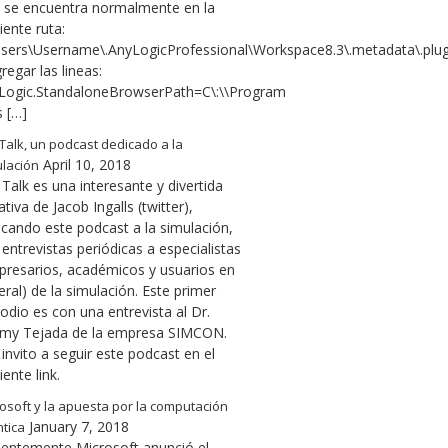
l se encuentra normalmente en la
iente ruta:
Users\Username\.AnyLogicProfessional\Workspace8.3\.metadata\.plugin
regar las lineas:
Logic.StandaloneBrowserPath=C\:\\Program
s […]
Talk, un podcast dedicado a la
April 10, 2018
lación
Talk es una interesante y divertida
iativa de Jacob Ingalls (twitter),
icando este podcast a la simulación,
entrevistas periódicas a especialistas
presarios, académicos y usuarios en
ral) de la simulación. Este primer
odio es con una entrevista al Dr.
emy Tejada de la empresa SIMCON.
invito a seguir este podcast en el
iente link.
osoft y la apuesta por la computación
January 7, 2018
tica
ientemente Microsoft anunció el