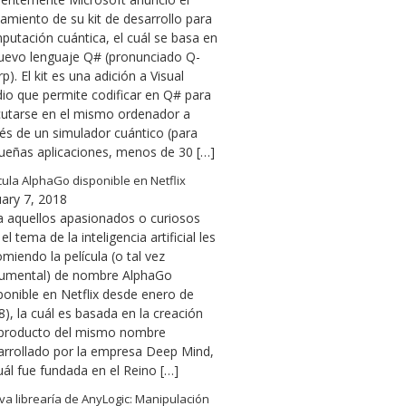
amiento de su kit de desarrollo para
putación cuántica, el cuál se basa en
nuevo lenguaje Q# (pronunciado Q-
p). El kit es una adición a Visual
dio que permite codificar en Q# para
cutarse en el mismo ordenador a
vés de un simulador cuántico (para
ueñas aplicaciones, menos de 30 […]
cula AlphaGo disponible en Netflix
uary 7, 2018
a aquellos apasionados o curiosos
el tema de la inteligencia artificial les
miendo la película (o tal vez
umental) de nombre AlphaGo
ponible en Netflix desde enero de
), la cuál es basada en la creación
 producto del mismo nombre
arrollado por la empresa Deep Mind,
uál fue fundada en el Reino […]
a librearía de AnyLogic: Manipulación