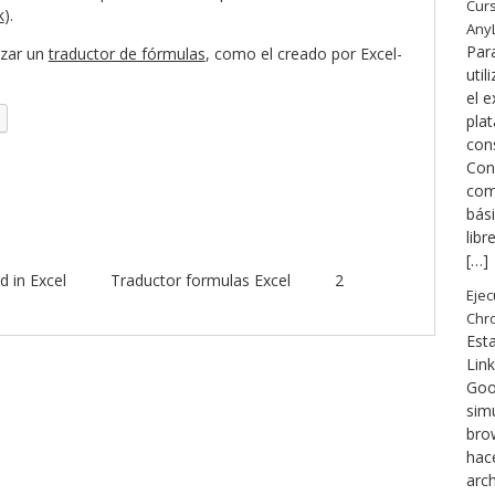
Curs
k
).
Any
Par
izar un
traductor de fórmulas
, como el creado por Excel-
util
el e
pla
con
Cons
com
bási
libr
[…]
d in
Excel
Traductor formulas Excel
2
Ejec
Chr
Est
Link
Goo
sim
bro
hace
arch