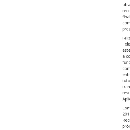
otr
rec
fina
com
pre
Feli
Feli
est
a c
fund
com
ent
tuto
tra
resu
Apl
Conf
201
Rec
pró