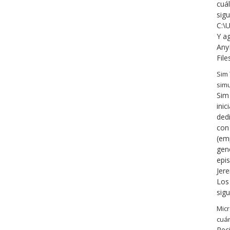
cuá
sigu
C:\
Y ag
Any
File
Sim 
simu
Sim 
inic
ded
con 
(em
gene
epis
Jer
Los 
sigu
Micr
cuán
Rec