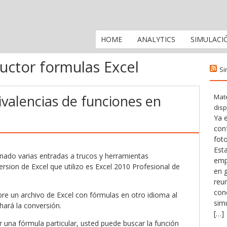
HOME
ANALYTICS
SIMULACI
uctor formulas Excel
Si
valencias de funciones en
Mate
disp
Ya e
con
fot
Esta
nado varias entradas a trucos y herramientas
emp
ersion de Excel que utilizo es Excel 2010 Profesional de
en 
reu
con
re un archivo de Excel con fórmulas en otro idioma al
simu
hará la conversión.
[…]
ir una fórmula particular, usted puede buscar la función