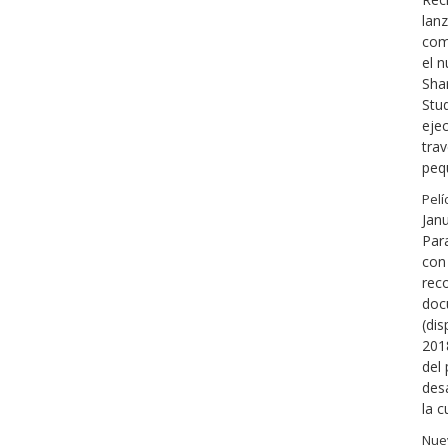
lanz
com
el 
Shar
Stu
eje
tra
peq
Pelí
Jan
Par
con 
reco
doc
(dis
2018
del
des
la c
Nuev