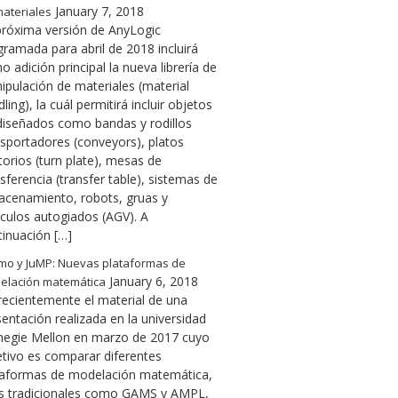
January 7, 2018
ateriales
próxima versión de AnyLogic
gramada para abril de 2018 incluirá
 adición principal la nueva librería de
ipulación de materiales (material
ling), la cuál permitirá incluir objetos
diseñados como bandas y rodillos
nsportadores (conveyors), platos
torios (turn plate), mesas de
sferencia (transfer table), sistemas de
acenamiento, robots, gruas y
ículos autogiados (AGV). A
tinuación […]
mo y JuMP: Nuevas plataformas de
January 6, 2018
elación matemática
 recientemente el material de una
entación realizada en la universidad
negie Mellon en marzo de 2017 cuyo
etivo es comparar diferentes
taformas de modelación matemática,
s tradicionales como GAMS y AMPL,