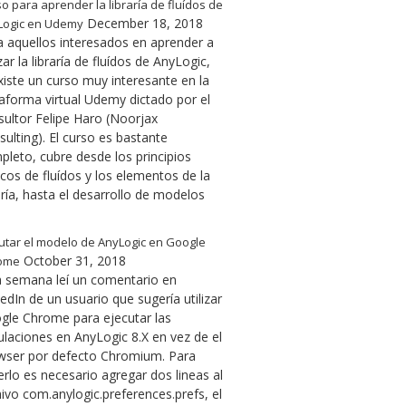
o para aprender la libraría de fluídos de
December 18, 2018
Logic en Udemy
a aquellos interesados en aprender a
izar la libraría de fluídos de AnyLogic,
xiste un curso muy interesante en la
taforma virtual Udemy dictado por el
sultor Felipe Haro (Noorjax
ulting). El curso es bastante
pleto, cubre desde los principios
cos de fluídos y los elementos de la
ería, hasta el desarrollo de modelos
utar el modelo de AnyLogic en Google
October 31, 2018
ome
a semana leí un comentario en
edIn de un usuario que sugería utilizar
gle Chrome para ejecutar las
ulaciones en AnyLogic 8.X en vez de el
wser por defecto Chromium. Para
rlo es necesario agregar dos lineas al
ivo com.anylogic.preferences.prefs, el