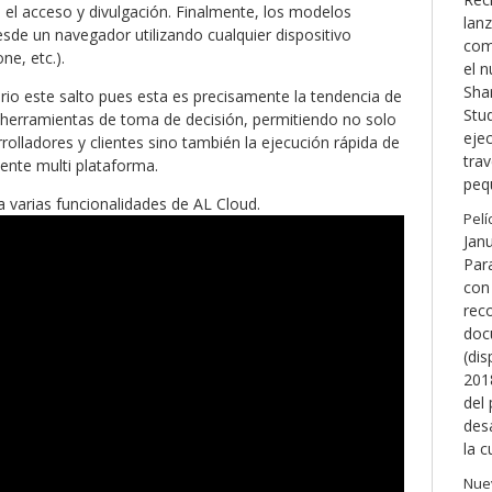
a el acceso y divulgación. Finalmente, los modelos
lanz
sde un navegador utilizando cualquier dispositivo
com
ne, etc.).
el 
Shar
rio este salto pues esta es precisamente la tendencia de
Stu
herramientas de toma de decisión, permitiendo no solo
eje
rolladores y clientes sino también la ejecución rápida de
tra
nte multi plataforma.
peq
a varias funcionalidades de AL Cloud.
Pelí
Jan
Par
con 
reco
doc
(dis
2018
del
des
la c
Nuev