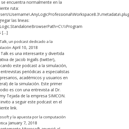
l se encuentra normalmente en la
iente ruta:
Users\Username\.AnyLogicProfessional\Workspace8.3\.metadata\.plugin
regar las lineas:
Logic.StandaloneBrowserPath=C\:\\Program
s […]
Talk, un podcast dedicado a la
April 10, 2018
lación
Talk es una interesante y divertida
iativa de Jacob Ingalls (twitter),
icando este podcast a la simulación,
entrevistas periódicas a especialistas
presarios, académicos y usuarios en
ral) de la simulación. Este primer
odio es con una entrevista al Dr.
emy Tejada de la empresa SIMCON.
invito a seguir este podcast en el
iente link.
osoft y la apuesta por la computación
January 7, 2018
tica
ientemente Microsoft anunció el