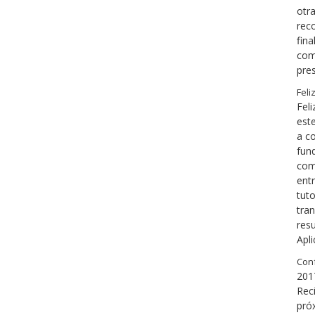
otr
rec
fina
com
pre
Feli
Feli
est
a c
fund
com
ent
tuto
tra
resu
Apl
Conf
201
Rec
pró