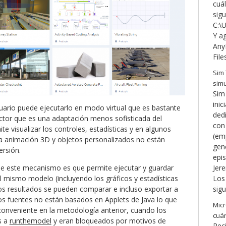
cuá
sigu
C:\
Y ag
Any
File
Sim 
simu
Sim 
inic
suario puede ejecutarlo en modo virtual que es bastante
ded
ector que es una adaptación menos sofisticada del
con 
te visualizar los controles, estadísticas y en algunos
(em
a animación 3D y objetos personalizados no están
gene
ersión.
epis
Jer
e este mecanismo es que permite ejecutar y guardar
Los 
l mismo modelo (incluyendo los gráficos y estadísticas
sigu
los resultados se pueden comparar e incluso exportar a
ros fuentes no están basados en Applets de Java lo que
Micr
conveniente en la metodología anterior, cuando los
cuán
s a
runthemodel
y eran bloqueados por motivos de
Rec