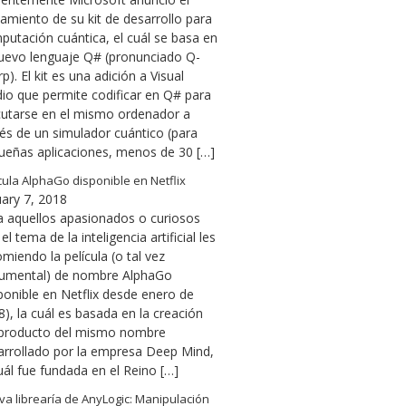
amiento de su kit de desarrollo para
putación cuántica, el cuál se basa en
nuevo lenguaje Q# (pronunciado Q-
p). El kit es una adición a Visual
dio que permite codificar en Q# para
cutarse en el mismo ordenador a
vés de un simulador cuántico (para
ueñas aplicaciones, menos de 30 […]
cula AlphaGo disponible en Netflix
uary 7, 2018
a aquellos apasionados o curiosos
el tema de la inteligencia artificial les
miendo la película (o tal vez
umental) de nombre AlphaGo
ponible en Netflix desde enero de
), la cuál es basada en la creación
 producto del mismo nombre
arrollado por la empresa Deep Mind,
uál fue fundada en el Reino […]
a librearía de AnyLogic: Manipulación