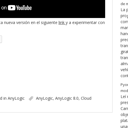
de m
La 
pro
como
ta nueva versión en el siguiente
link
y a experimentar con
man
hand
pre
tra
gira
tran
alm
veh
con
Pyo
mod
Leí
d in
AnyLogic
AnyLogic
,
AnyLogic 8.0
,
Cloud
pres
Car
obj
pla
una