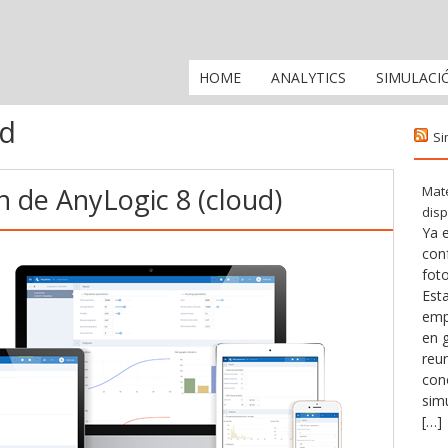
HOME
ANALYTICS
SIMULACI
ud
Si
n de AnyLogic 8 (cloud)
Mate
disp
Ya e
con
fot
Esta
emp
en 
reu
con
simu
[…]