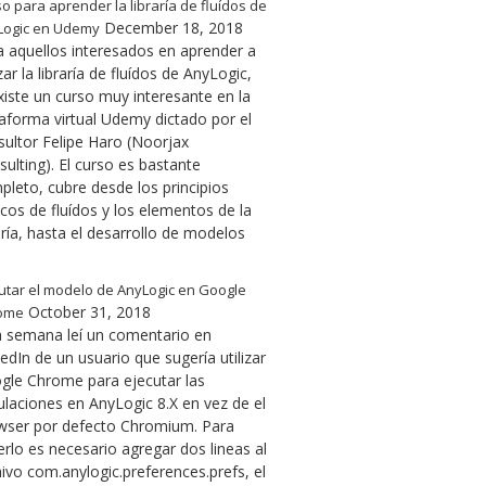
o para aprender la libraría de fluídos de
December 18, 2018
Logic en Udemy
a aquellos interesados en aprender a
izar la libraría de fluídos de AnyLogic,
xiste un curso muy interesante en la
taforma virtual Udemy dictado por el
sultor Felipe Haro (Noorjax
ulting). El curso es bastante
pleto, cubre desde los principios
cos de fluídos y los elementos de la
ería, hasta el desarrollo de modelos
utar el modelo de AnyLogic en Google
October 31, 2018
ome
a semana leí un comentario en
edIn de un usuario que sugería utilizar
gle Chrome para ejecutar las
ulaciones en AnyLogic 8.X en vez de el
wser por defecto Chromium. Para
rlo es necesario agregar dos lineas al
ivo com.anylogic.preferences.prefs, el