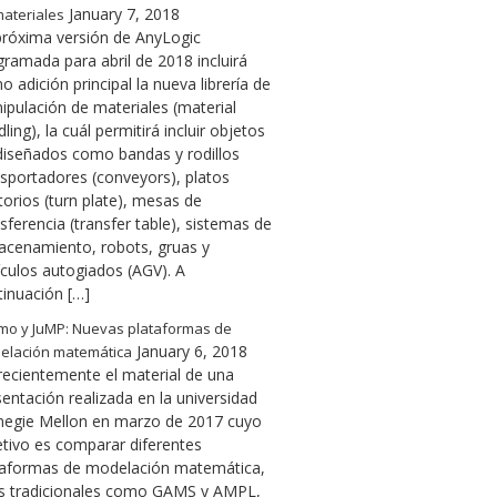
January 7, 2018
ateriales
próxima versión de AnyLogic
gramada para abril de 2018 incluirá
 adición principal la nueva librería de
ipulación de materiales (material
ling), la cuál permitirá incluir objetos
diseñados como bandas y rodillos
nsportadores (conveyors), platos
torios (turn plate), mesas de
sferencia (transfer table), sistemas de
acenamiento, robots, gruas y
ículos autogiados (AGV). A
tinuación […]
mo y JuMP: Nuevas plataformas de
January 6, 2018
elación matemática
 recientemente el material de una
entación realizada en la universidad
negie Mellon en marzo de 2017 cuyo
etivo es comparar diferentes
taformas de modelación matemática,
s tradicionales como GAMS y AMPL,