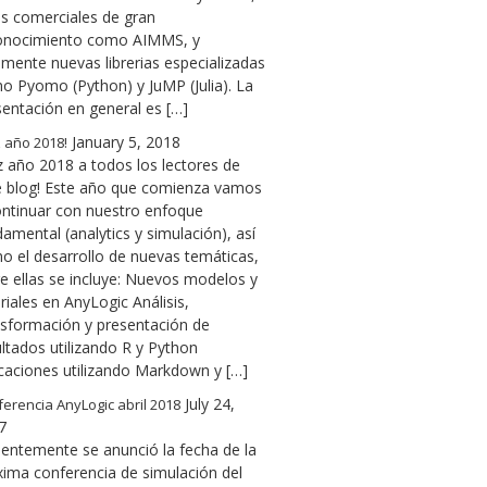
as comerciales de gran
onocimiento como AIMMS, y
lmente nuevas librerias especializadas
o Pyomo (Python) y JuMP (Julia). La
sentación en general es […]
January 5, 2018
z año 2018!
z año 2018 a todos los lectores de
e blog! Este año que comienza vamos
ontinuar con nuestro enfoque
amental (analytics y simulación), así
o el desarrollo de nuevas temáticas,
re ellas se incluye: Nuevos modelos y
riales en AnyLogic Análisis,
nsformación y presentación de
ltados utilizando R y Python
icaciones utilizando Markdown y […]
July 24,
erencia AnyLogic abril 2018
7
ientemente se anunció la fecha de la
xima conferencia de simulación del