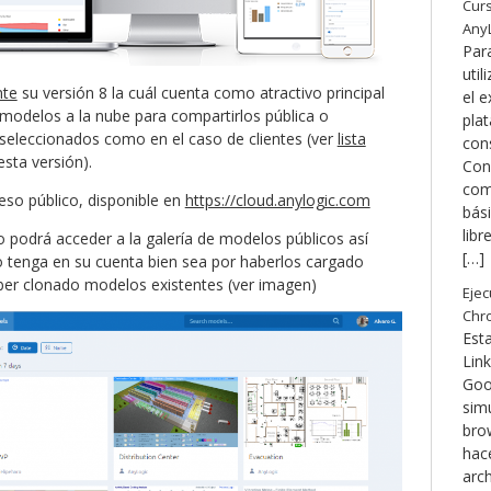
Curs
Any
Par
util
nte
su versión 8 la cuál cuenta como atractivo principal
el e
 modelos a la nube para compartirlos pública o
pla
seleccionados como en el caso de clientes (ver
lista
con
sta versión).
Cons
com
eso público, disponible en
https://cloud.anylogic.com
bási
libr
o podrá acceder a la galería de modelos públicos así
[…]
o tenga en su cuenta bien sea por haberlos cargado
er clonado modelos existentes (ver imagen)
Ejec
Chr
Est
Link
Goo
sim
bro
hace
arch