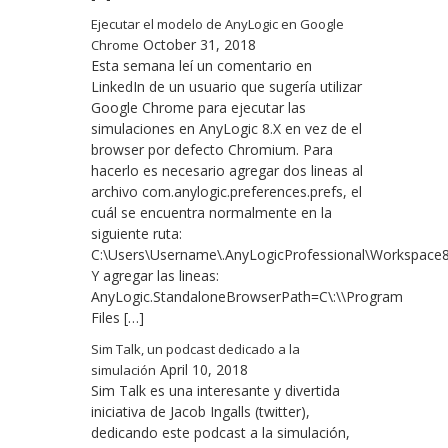
Ejecutar el modelo de AnyLogic en Google
October 31, 2018
Chrome
Esta semana leí un comentario en
LinkedIn de un usuario que sugería utilizar
Google Chrome para ejecutar las
simulaciones en AnyLogic 8.X en vez de el
browser por defecto Chromium. Para
hacerlo es necesario agregar dos lineas al
archivo com.anylogic.preferences.prefs, el
cuál se encuentra normalmente en la
siguiente ruta:
C:\Users\Username\.AnyLogicProfessional\Workspace8.3\
Y agregar las lineas:
AnyLogic.StandaloneBrowserPath=C\:\\Program
Files […]
Sim Talk, un podcast dedicado a la
April 10, 2018
simulación
Sim Talk es una interesante y divertida
iniciativa de Jacob Ingalls (twitter),
dedicando este podcast a la simulación,