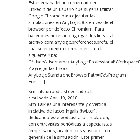
Esta semana leí un comentario en
LinkedIn de un usuario que sugería utilizar
Google Chrome para ejecutar las
simulaciones en AnyLogic 8.X en vez de el
browser por defecto Chromium. Para
hacerlo es necesario agregar dos lineas al
archivo com.anylogic.preferences.prefs, el
cuál se encuentra normalmente en la
siguiente ruta:
C:\Users\Username\.AnyLogicProfessional\Workspace8.3\
Y agregar las lineas:
AnyLogic.StandaloneBrowserPath=C\:\\Program
Files […]
Sim Talk, un podcast dedicado a la
April 10, 2018
simulación
Sim Talk es una interesante y divertida
iniciativa de Jacob Ingalls (twitter),
dedicando este podcast a la simulación,
con entrevistas periódicas a especialistas
(empresarios, académicos y usuarios en
general) de la simulación. Este primer