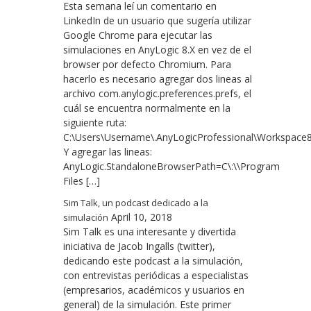
Esta semana leí un comentario en
LinkedIn de un usuario que sugería utilizar
Google Chrome para ejecutar las
simulaciones en AnyLogic 8.X en vez de el
browser por defecto Chromium. Para
hacerlo es necesario agregar dos lineas al
archivo com.anylogic.preferences.prefs, el
cuál se encuentra normalmente en la
siguiente ruta:
C:\Users\Username\.AnyLogicProfessional\Workspace8.3\
Y agregar las lineas:
AnyLogic.StandaloneBrowserPath=C\:\\Program
Files […]
Sim Talk, un podcast dedicado a la
April 10, 2018
simulación
Sim Talk es una interesante y divertida
iniciativa de Jacob Ingalls (twitter),
dedicando este podcast a la simulación,
con entrevistas periódicas a especialistas
(empresarios, académicos y usuarios en
general) de la simulación. Este primer