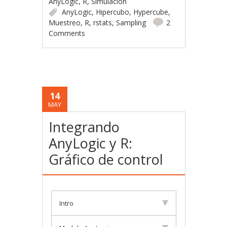
AnyLogic
,
R
,
Simulación
AnyLogic
,
Hipercubo
,
Hypercube
,
Muestreo
,
R
,
rstats
,
Sampling
2
Comments
14
MAY
Integrando
AnyLogic y R:
Gráfico de control
Intro