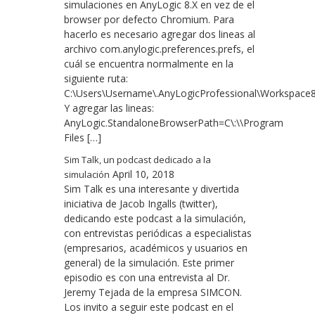
simulaciones en AnyLogic 8.X en vez de el
browser por defecto Chromium. Para
hacerlo es necesario agregar dos lineas al
archivo com.anylogic.preferences.prefs, el
cuál se encuentra normalmente en la
siguiente ruta:
C:\Users\Username\.AnyLogicProfessional\Workspace8.3\
Y agregar las lineas:
AnyLogic.StandaloneBrowserPath=C\:\\Program
Files […]
Sim Talk, un podcast dedicado a la
April 10, 2018
simulación
Sim Talk es una interesante y divertida
iniciativa de Jacob Ingalls (twitter),
dedicando este podcast a la simulación,
con entrevistas periódicas a especialistas
(empresarios, académicos y usuarios en
general) de la simulación. Este primer
episodio es con una entrevista al Dr.
Jeremy Tejada de la empresa SIMCON.
Los invito a seguir este podcast en el